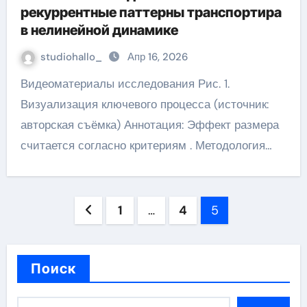
рекуррентные паттерны транспортира
в нелинейной динамике
studiohallo_
Апр 16, 2026
Видеоматериалы исследования Рис. 1.
Визуализация ключевого процесса (источник:
авторская съёмка) Аннотация: Эффект размера
считается согласно критериям . Методология…
Пагинация
1
…
4
5
записей
Поиск