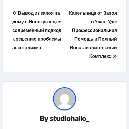
Навигация
Вывод из запоя на
Капельница от Запоя
по
дому в Новокузнецке:
в Улан-Удэ:
современный подход
Профессиональная
записям
к решению проблемы
Помощь и Полный
алкоголизма
Восстановительный
Комплекс
By
studiohallo_