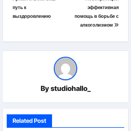
записям
путь к
эффективная
выздоровлению
помощь в борьбе с
алкоголизмом
By
studiohallo_
Related Post