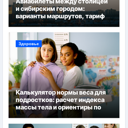
Авиабилеты между столицей
и сибирским городом:
варианты маршрутов, тарифы
и советы по планированию
поездки
Здоровье
Калькулятор нормы веса для
подростков: расчет индекса
массы тела и ориентиры по
возрасту, росту и полу