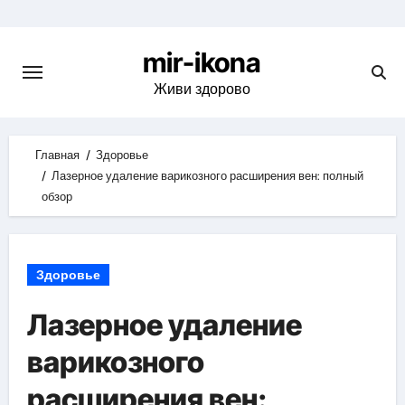
Skip
to
mir-ikona
content
Живи здорово
Главная
Здоровье
Лазерное удаление варикозного расширения вен: полный
обзор
Здоровье
Лазерное удаление
варикозного
расширения вен: