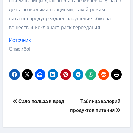
приемов пищи должно быть не менее 4-6 раз в
день, но малыми порциями. Такой режим
питания предупреждает нарушение обмена
веществ и исключает риск переедания.
Источник
Спасибо!
Навигация
Сало польза и вред
Таблица калорий
по
продуктов питания
записям