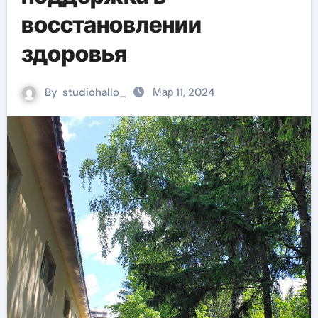
восстановлении
здоровья
By
studiohallo_
Мар 11, 2024