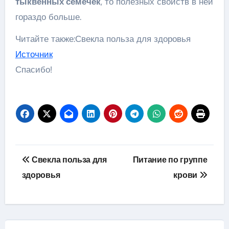
тыквенных семечек
, то полезных свойств в ней
гораздо больше.
Читайте также:Свекла польза для здоровья
Источник
Спасибо!
Навигация
Свекла польза для
Питание по группе
по
здоровья
крови
записям