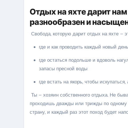
Отдых на яхте дарит нам
разнообразен и насыще
Свобода, которую дарит отдых на яхте – э
где и как проводить каждый новый ден
где остаться подольше и вдоволь нагуляться по городским улочкам, а откуда выйти, лишь пополнив
запасы пресной воды
где встать на якорь, чтобы искупаться,
Ты – хозяин собственного отдыха. Не быва
проходишь дважды или трижды по одному 
страну, и каждый раз этот поход будет на