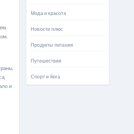
Мода и красота
ем,
Новости плюс
ом.
Продукты питания
Путешествия
траны,
Спорт и йога
са,
ало и