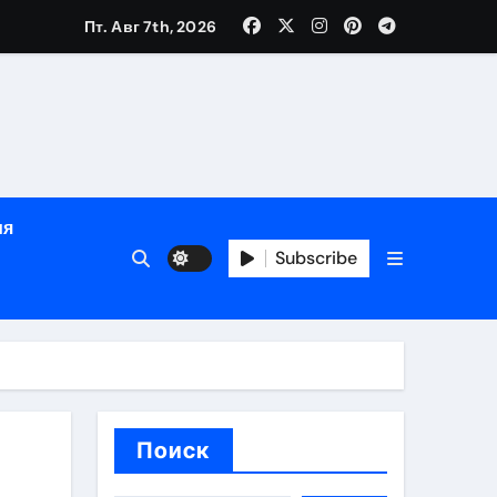
Пт. Авг 7th, 2026
определённости
ия
Subscribe
веты по планированию поездки
Поиск