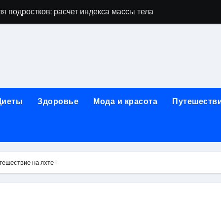
дростков по возрасту, росту и полу
 виды процедур и показания к лечению
луг и методы диагностики и лечения
 внимания: неопределённость устойчивости в условиях не
зания, методики и сроки восстановления
Диеты
Здоровье
Мода и красота
Путешеств
ах региона: современные подходы, показания и риски
ании: основные этапы в медицинском учреждении
метологии в салонах красоты
тешествие на яхте |
й и сибирским городом: варианты маршрутов, тарифы и со