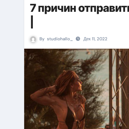
7 причин отправит
|
By
studiohallo_
Дек 11, 2022