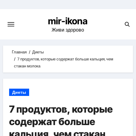
Skip
to
mir-ikona
content
Живи здорово
Главная
Диеты
7 продуктов, которые содержат больше кальция, чем
стакан молока
Диеты
7 продуктов, которые
содержат больше
кальция, чем стакан