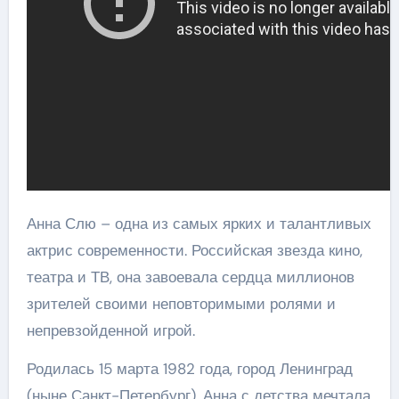
Анна Слю – одна из самых ярких и талантливых
актрис современности. Российская звезда кино,
театра и ТВ, она завоевала сердца миллионов
зрителей своими неповторимыми ролями и
непревзойденной игрой.
Родилась 15 марта 1982 года, город Ленинград
(ныне Санкт-Петербург), Анна с детства мечтала