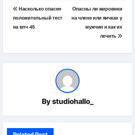
Навигация
Насколько опасен
Опасны ли жировики
по
положительный тест
на члене или яичках у
на впч 45
мужчин и как их
записям
лечить
By
studiohallo_
Related Post