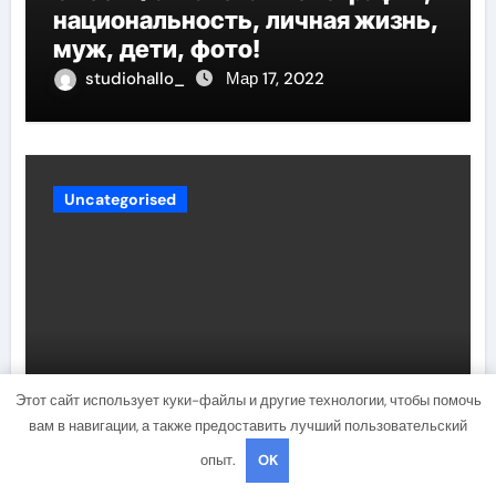
национальность, личная жизнь,
муж, дети, фото!
studiohallo_
Мар 17, 2022
Uncategorised
Этот сайт использует куки-файлы и другие технологии, чтобы помочь
вам в навигации, а также предоставить лучший пользовательский
Причины и лечение жировиков
опыт.
OK
у новорожденных детей