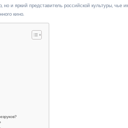
р, но и яркий представитель российской культуры, чье и
ного кино.
езруков?
?