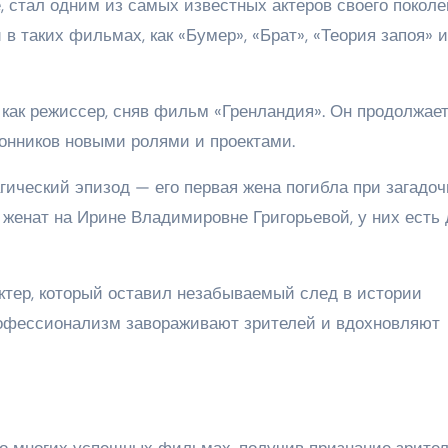
, стал одним из самых известных актеров своего поколе
 таких фильмах, как «Бумер», «Брат», «Теория запоя» и
 как режиссер, сняв фильм «Гренландия». Он продолжае
лонников новыми ролями и проектами.
гический эпизод — его первая жена погибла при загадо
 женат на Ирине Владимировне Григорьевой, у них есть 
ктер, который оставил незабываемый след в истории
 профессионализм завораживают зрителей и вдохновляют
во многих успешных фильмах, получив признание зрите