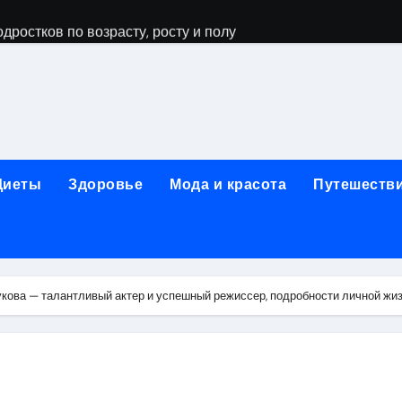
дростков по возрасту, росту и полу
 виды процедур и показания к лечению
луг и методы диагностики и лечения
 внимания: неопределённость устойчивости в условиях не
зания, методики и сроки восстановления
Диеты
Здоровье
Мода и красота
Путешеств
ах региона: современные подходы, показания и риски
ании: основные этапы в медицинском учреждении
метологии в салонах красоты
кова — талантливый актер и успешный режиссер, подробности личной жи
й и сибирским городом: варианты маршрутов, тарифы и со