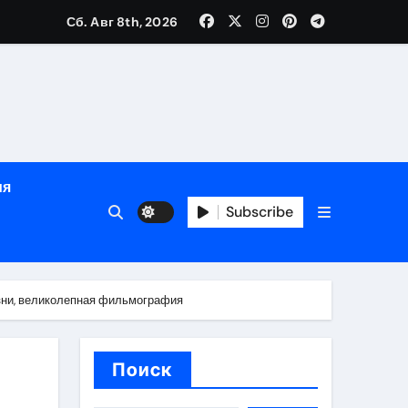
Сб. Авг 8th, 2026
определённости
ия
Subscribe
зни, великолепная фильмография
веты по планированию поездки
Поиск