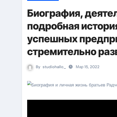
Биография, деяте
подробная истори
успешных предпри
стремительно ра
By
studiohallo_
Мар 15, 2022