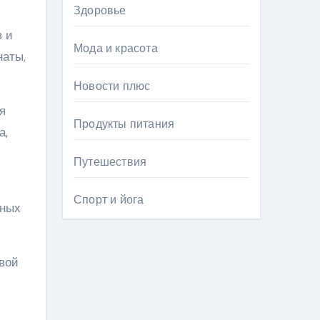
Здоровье
в и
Мода и красота
наты,
Новости плюс
я
Продукты питания
а,
Путешествия
Спорт и йога
зных
овой