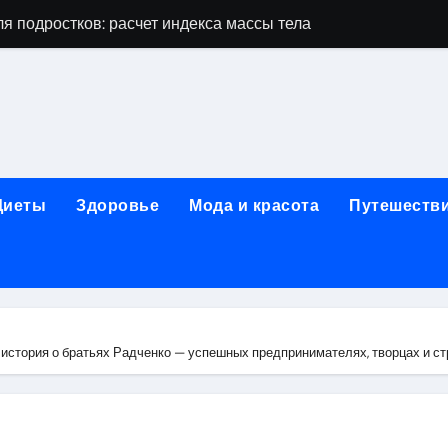
я подростков: расчет индекса массы тела и ориентиры по во
дростков по возрасту, росту и полу
 виды процедур и показания к лечению
луг и методы диагностики и лечения
 внимания: неопределённость устойчивости в условиях не
Диеты
Здоровье
Мода и красота
Путешеств
зания, методики и сроки восстановления
ах региона: современные подходы, показания и риски
ании: основные этапы в медицинском учреждении
метологии в салонах красоты
 история о братьях Радченко — успешных предпринимателях, творцах и 
й и сибирским городом: варианты маршрутов, тарифы и со