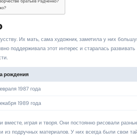
ворчестве братьев Радченко?
ко?
о
кусству. Их мать, сама художник, заметила у них больш
ивно поддерживала этот интерес и старалась развивать 
ти.
а рождения
евраля 1987 года
декабря 1989 года
 вместе, играя и творя. Они постоянно рисовали разны
ии из подручных материалов. У них всегда были свои та