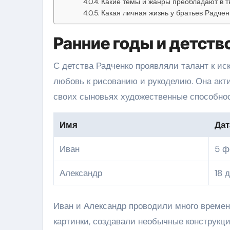
Какие темы и жанры преобладают в т
Какая личная жизнь у братьев Радчен
Ранние годы и детств
С детства Радченко проявляли талант к ис
любовь к рисованию и рукоделию. Она акт
своих сыновьях художественные способнос
Имя
Дат
Иван
5 ф
Александр
18 
Иван и Александр проводили много времени
картинки, создавали необычные конструкц