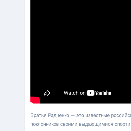
Братья Радченко — это известные российс
поклонников своими выдающимися спортив