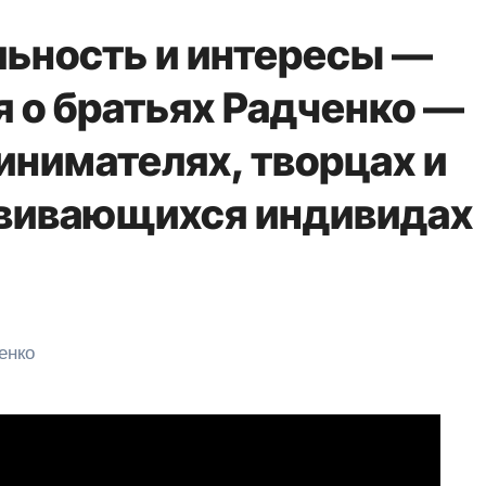
льность и интересы —
я о братьях Радченко —
нимателях, творцах и
звивающихся индивидах