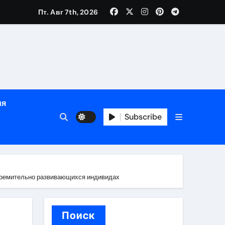
зрасту, росту и полу
Пт. Авг 7th, 2026
определённости
ия
Subscribe
стремительно развивающихся индивидах
веты по планированию поездки
Поиск