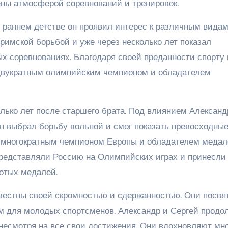
ены атмосферой соревнований и тренировок.
В раннем детстве он проявил интерес к различным вида
-римской борьбой и уже через несколько лет показал
 соревнованиях. Благодаря своей преданности спорту 
 двукратным олимпийским чемпионом и обладателем
олько лет после старшего брата. Под влиянием Александ
Он выбрал борьбу вольной и смог показать превосходны
ал многократным чемпионом Европы и обладателем медал
представляли Россию на Олимпийских играх и принесли
лотых медалей.
звестны своей скромностью и сдержанностью. Они посвя
м для молодых спортсменов. Александр и Сергей продо
 несмотря на все свои достижения. Они вдохновляют мн