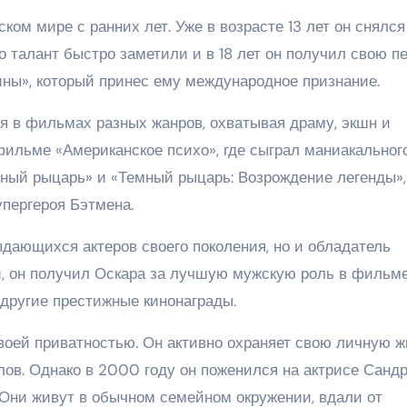
ком мире с ранних лет. Уже в возрасте 13 лет он снялся
 талант быстро заметили и в 18 лет он получил свою п
ны», который принес ему международное признание.
я в фильмах разных жанров, охватывая драму, экшн и
фильме «Американское психо», где сыграл маниакальног
мный рыцарь» и «Темный рыцарь: Возрождение легенды»,
упергероя Бэтмена.
дающихся актеров своего поколения, но и обладатель
и, он получил Оскара за лучшую мужскую роль в фильм
 другие престижные кинонаграды.
воей приватностью. Он активно охраняет свою личную ж
лов. Однако в 2000 году он поженился на актрисе Санд
й. Они живут в обычном семейном окружении, вдали от