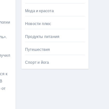
Мода и красота
логии
Новости плюс
ль».
Продукты питания
Путешествия
лучил
Спорт и йога
ся к
 В
 от