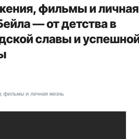
жения, фильмы и личная
ейла — от детства в
удской славы и успешно
ы