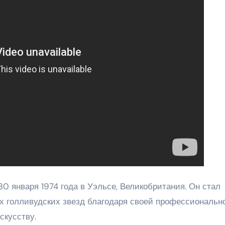
 30 января 1974 года в Уэльсе, Великобритания. Он стал
х голливудских звезд благодаря своей профессиональн
скусству.