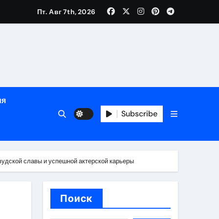
зрасту, росту и полу
Пт. Авг 7th, 2026
определённости
ия
Subscribe
вудской славы и успешной актерской карьеры
веты по планированию поездки
Поиск