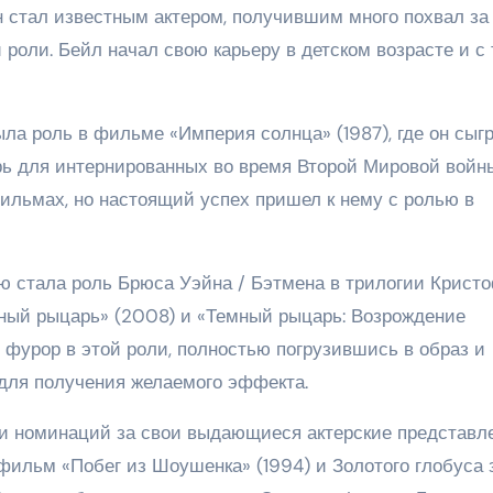
н стал известным актером, получившим много похвал за
 роли. Бейл начал свою карьеру в детском возрасте и с 
ла роль в фильме «Империя солнца» (1987), где он сыг
ерь для интернированных во время Второй Мировой войн
льмах, но настоящий успех пришел к нему с ролью в
ю стала роль Брюса Уэйна / Бэтмена в трилогии Крист
мный рыцарь» (2008) и «Темный рыцарь: Возрождение
 фурор в этой роли, полностью погрузившись в образ и
для получения желаемого эффекта.
и номинаций за свои выдающиеся актерские представле
фильм «Побег из Шоушенка» (1994) и Золотого глобуса 