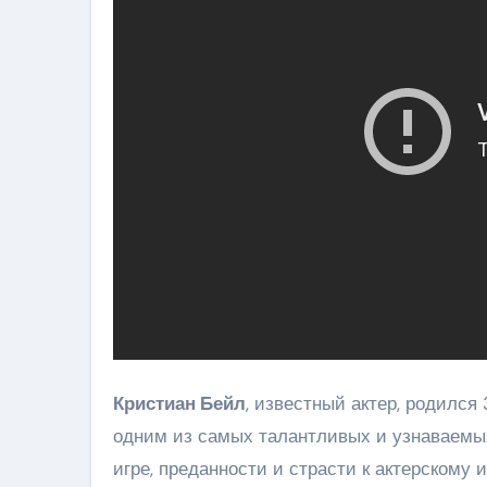
Кристиан Бейл
, известный актер, родился
одним из самых талантливых и узнаваемы
игре, преданности и страсти к актерскому и