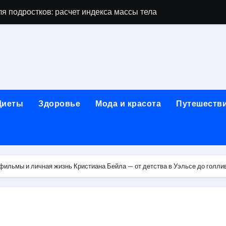
я подростков: расчет индекса массы тела и ориентиры по во
дростков по возрасту, росту и полу
 виды процедур и показания к лечению
луг и методы диагностики и лечения
 внимания: неопределённость устойчивости в условиях не
Диеты
Здоровье
Мода и красота
Путешеств
зания, методики и сроки восстановления
ах региона: современные подходы, показания и риски
ании: основные этапы в медицинском учреждении
фильмы и личная жизнь Кристиана Бейла — от детства в Уэльсе до голли
метологии в салонах красоты
й и сибирским городом: варианты маршрутов, тарифы и со