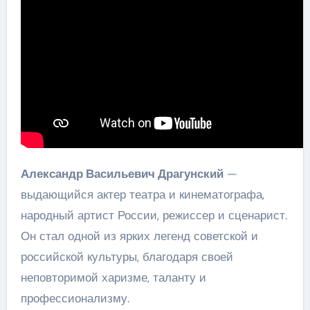
Александр Васильевич Драгунский
—
выдающийся актер театра и кинематографа,
народный артист России, режиссер и сценарист.
Он стал одной из ярких легенд советской и
российской культуры, благодаря своей
неповторимой харизме, таланту и
профессионализму.