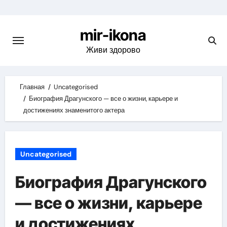
Skip
to
mir-ikona
content
Живи здорово
Главная
Uncategorised
Биография Драгунского — все о жизни, карьере и
достижениях знаменитого актера
Uncategorised
Биография Драгунского
— все о жизни, карьере
и достижениях