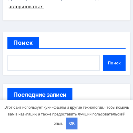
авторизоваться
.
Поиск
Поиск
Последние записи
Этот сайт использует куки-файлы и другие технологии, чтобы помочь
Авиабилеты между столицей и сибирским городом:
вам в навигации, а также предоставить лучший пользовательский
варианты маршрутов, тарифы и советы по
опыт.
OK
планированию поездки