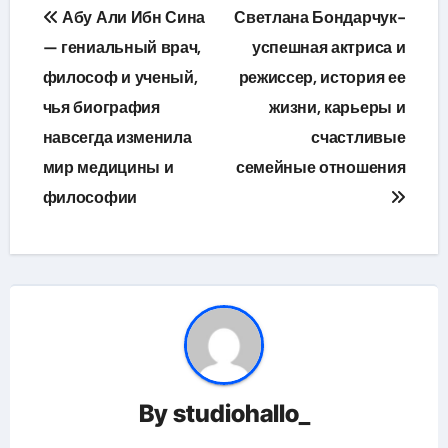
Навигация
Абу Али Ибн Сина
Светлана Бондарчук-
по
— гениальный врач,
успешная актриса и
философ и ученый,
режиссер, история ее
записям
чья биография
жизни, карьеры и
навсегда изменила
счастливые
мир медицины и
семейные отношения
философии
By
studiohallo_