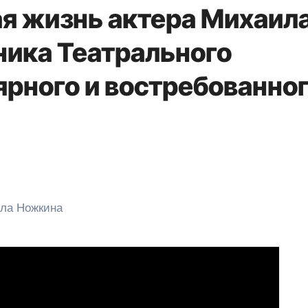
ая жизнь актера Михаил
ника Театрального
ярного и востребованно