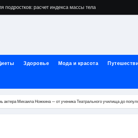
я подростков: расчет индекса массы тела и ориентиры по во
дростков по возрасту, росту и полу
 виды процедур и показания к лечению
луг и методы диагностики и лечения
 внимания: неопределённость устойчивости в условиях не
Диеты
Здоровье
Мода и красота
Путешеств
зания, методики и сроки восстановления
ах региона: современные подходы, показания и риски
ании: основные этапы в медицинском учреждении
ь актера Михаила Ножкина — от ученика Театрального училища до популя
метологии в салонах красоты
й и сибирским городом: варианты маршрутов, тарифы и со