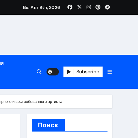
зрасту, росту и полу
Вс. Авг 9th, 2026
определённости
ия
Subscribe
рного и востребованного артиста
веты по планированию поездки
Поиск