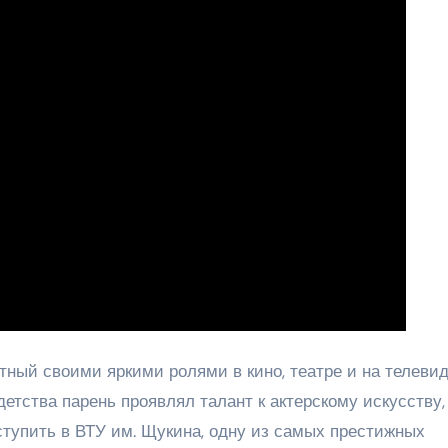
тный своими яркими ролями в кино, театре и на телевид
детства парень проявлял талант к актерскому искусству,
тупить в ВТУ им. Щукина, одну из самых престижных