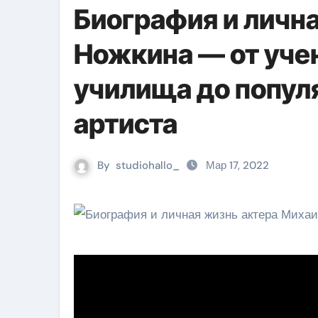
Биография и личн
Ножкина — от уче
училища до попул
артиста
By
studiohallo_
Мар 17, 2022