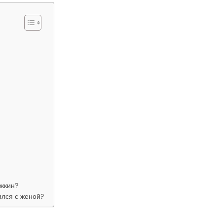
жкин?
ился с женой?