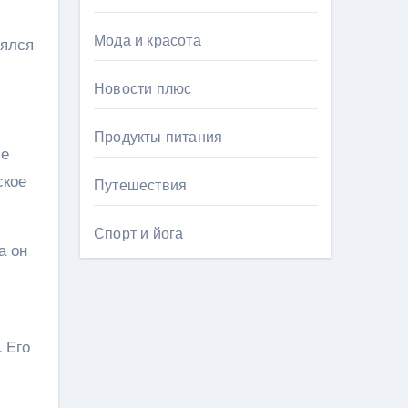
Мода и красота
нялся
Новости плюс
Продукты питания
ле
ское
Путешествия
Спорт и йога
а он
 Его