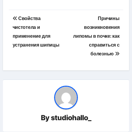
Навигация
Свойства
Причины
по
чистотела и
возникновения
применение для
липомы в почке: как
записям
устранения шипицы
справиться с
болезнью
By
studiohallo_