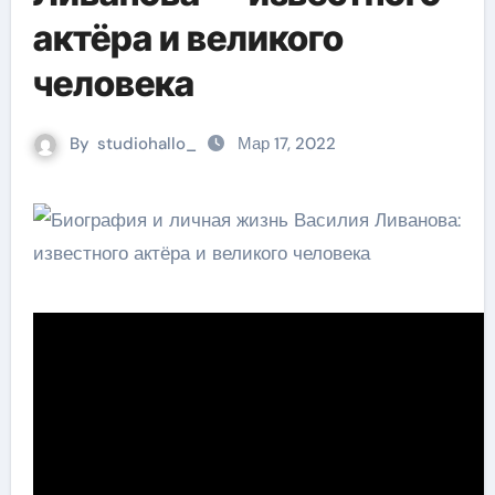
актёра и великого
человека
By
studiohallo_
Мар 17, 2022