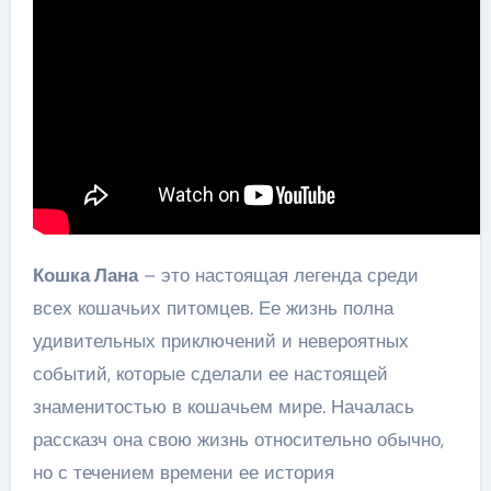
Кошка Лана
– это настоящая легенда среди
всех кошачьих питомцев. Ее жизнь полна
удивительных приключений и невероятных
событий, которые сделали ее настоящей
знаменитостью в кошачьем мире. Началась
рассказч она свою жизнь относительно обычно,
но с течением времени ее история