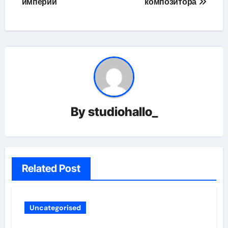
империи
композитора
By
studiohallo_
Related Post
Uncategorised