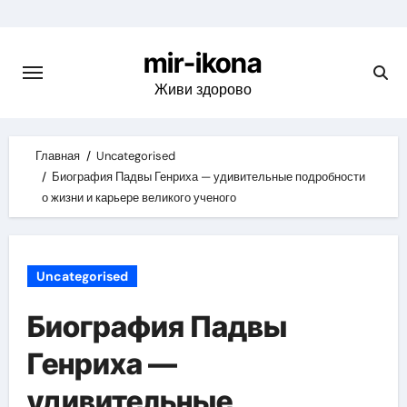
Skip
to
mir-ikona
content
Живи здорово
Главная
Uncategorised
Биография Падвы Генриха — удивительные подробности
о жизни и карьере великого ученого
Uncategorised
Биография Падвы
Генриха —
удивительные