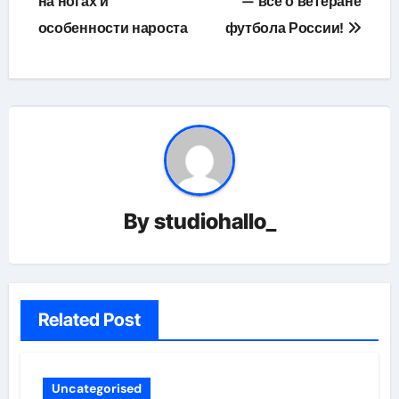
на ногах и
— все о ветеране
записям
особенности нароста
футбола России!
By
studiohallo_
Related Post
Uncategorised