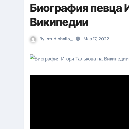
Биография певца И
Википедии
By
studiohallo_
Мар 17, 2022