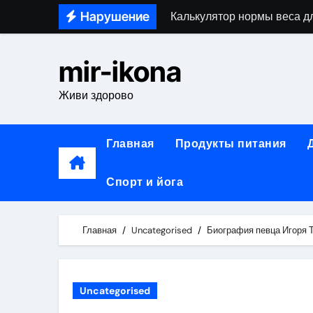
Skip
Нарушение
Калькулятор нормы веса дл
to
Калькулятор нормы веса по
content
mir-ikona
Стоматологические услуги:
Живи здорово
Виды стоматологических ус
Алгебраическая экономика
Главная
Продукты питания
Блефаропластика век: пока
Спорт и йога
Блефаропластика в клиник
Анонимное лечение нарком
Главная
Uncategorised
Биография певца Игоря 
Основные направления кос
Авиабилеты между столице
Uncategorised