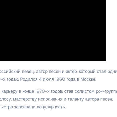
ссийский певец, автор песен и актёр, который стал одн
х годах. Родился 4 июля 1960 года в Москве.
арьеру в конце 1970-х годов, став солистом рок-групп
олосу, мастерству исполнения и таланту автора песен,
ыстро завоевали популярность.