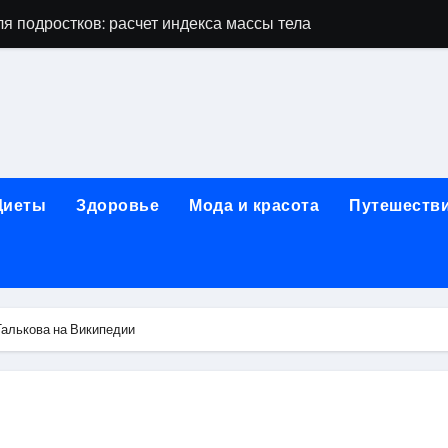
я подростков: расчет индекса массы тела и ориентиры по во
дростков по возрасту, росту и полу
 виды процедур и показания к лечению
луг и методы диагностики и лечения
 внимания: неопределённость устойчивости в условиях не
Диеты
Здоровье
Мода и красота
Путешеств
зания, методики и сроки восстановления
ах региона: современные подходы, показания и риски
ании: основные этапы в медицинском учреждении
Талькова на Википедии
метологии в салонах красоты
й и сибирским городом: варианты маршрутов, тарифы и со