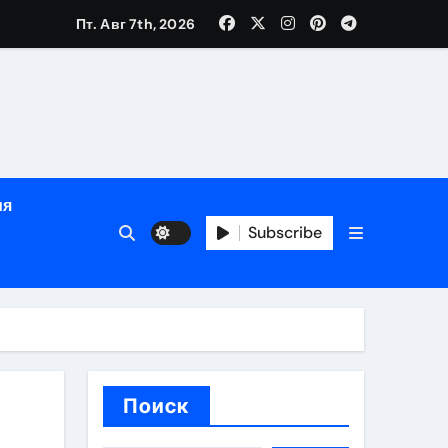
зрасту, росту и полу
Пт. Авг 7th, 2026
определённости
ия
Subscribe
веты по планированию поездки
Поиск