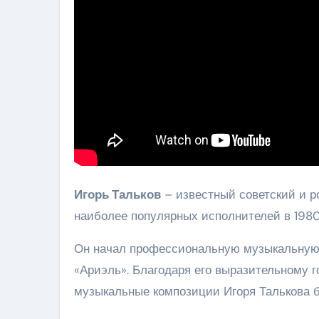
Игорь Тальков
– известный советский и ро
наиболее популярных исполнителей в 1980-
Он начал профессиональную музыкальную к
«Ариэль». Благодаря его выразительному г
музыкальные композиции Игоря Талькова б