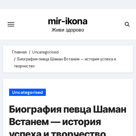
Skip
to
mir-ikona
content
Живи здорово
Главная
Uncategorised
Биография певца Шаман Встанем — история успеха и
творчество
Uncategorised
Биография певца Шаман
Встанем — история
успеха и творчество