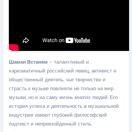
Шаман Встанем
– талантливый и
харизматичный российский певец, активист и
общественный деятель, чье творчество и
страсть к музыке повлияли не только на мир
музыки, но и на саму жизнь многих людей. Его
история успеха и деятельность в музыкальной
индустрии имеют глубокий философский
подтекст и непревзойденный стиль.