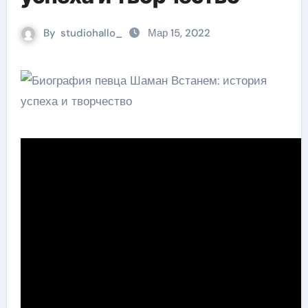
By
studiohallo_
Мар 15, 2022