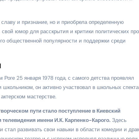
 славу и признание, но и приобрела определенную
 свой юмор для расскрытия и критики политических пр
го общественной популярности и поддержки среди
и
Роге 25 января 1978 года, с самого детства проявлял
и школьником, он активно участвовал в школьных спекта
 актерском мастерстве.
орческом пути стало поступление в Киевский
и телевидения имени И.К. Карпенко-Карого.
Здесь
и стал развивать свои навыки в области комедии и дра
денческом театре и с успехом исполнял различные роли