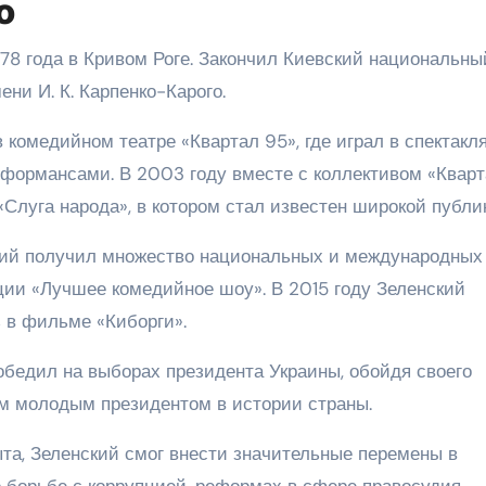
о
78 года в Кривом Роге. Закончил Киевский национальны
ени И. К. Карпенко-Карого.
комедийном театре «Квартал 95», где играл в спектакл
формансами. В 2003 году вместе с коллективом «Квар
Слуга народа», в котором стал известен широкой публик
кий получил множество национальных и международных
ии «Лучшее комедийное шоу». В 2015 году Зеленский
 в фильме «Киборги».
обедил на выборах президента Украины, обойдя своего
м молодым президентом в истории страны.
ыта, Зеленский смог внести значительные перемены в
 борьбе с коррупцией, реформах в сфере правосудия,