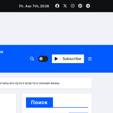
зрасту, росту и полу
Пт. Авг 7th, 2026
определённости
ия
Subscribe
тапы его пути к власти и личная жизнь
веты по планированию поездки
Поиск