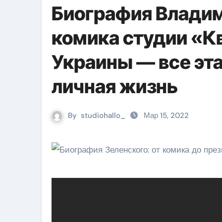
Биография Владим
комика студии «К
Украины — все эта
личная жизнь
By
studiohallo_
Мар 15, 2022