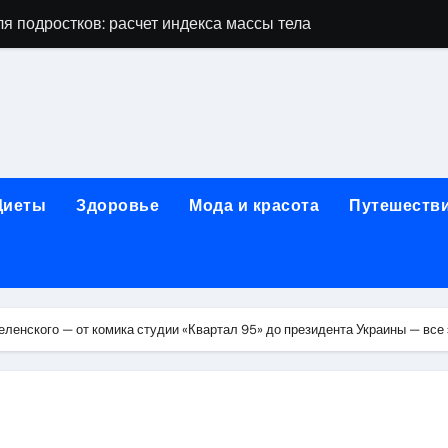
я подростков: расчет индекса массы тела и ориентиры по во
дростков по возрасту, росту и полу
 виды процедур и показания к лечению
луг и методы диагностики и лечения
 внимания: неопределённость устойчивости в условиях не
Диеты
Здоровье
Мода и красота
Путешеств
зания, методики и сроки восстановления
ах региона: современные подходы, показания и риски
ании: основные этапы в медицинском учреждении
енского — от комика студии «Квартал 95» до президента Украины — все э
метологии в салонах красоты
й и сибирским городом: варианты маршрутов, тарифы и со