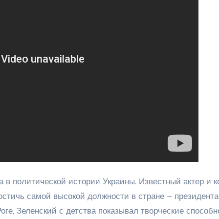
 в политической истории Украины. Известный актер и к
остичь самой высокой должности в стране – президента
оге, Зеленский с детства показывал творческие способн