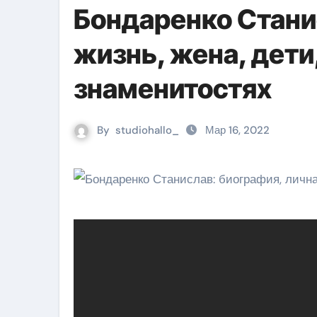
Бондаренко Стани
жизнь, жена, дети,
знаменитостях
By
studiohallo_
Мар 16, 2022