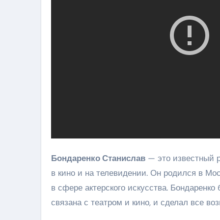
Бондаренко Станислав
— это известный р
в кино и на телевидении. Он родился в Мос
в сфере актерского искусства. Бондаренко
связана с театром и кино, и сделал все во