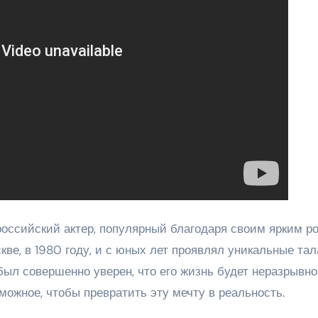
оссийский актер, популярный благодаря своим ярким р
кве, в 1980 году, и с юных лет проявлял уникальные та
 был совершенно уверен, что его жизнь будет неразрывно
зможное, чтобы превратить эту мечту в реальность.