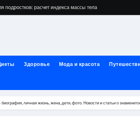
я подростков: расчет индекса массы тела и ориентиры по во
дростков по возрасту, росту и полу
 виды процедур и показания к лечению
луг и методы диагностики и лечения
 внимания: неопределённость устойчивости в условиях не
Диеты
Здоровье
Мода и красота
Путешеств
зания, методики и сроки восстановления
ах региона: современные подходы, показания и риски
ании: основные этапы в медицинском учреждении
биография, личная жизнь, жена, дети, фото. Новости и статьи о знаменито
метологии в салонах красоты
й и сибирским городом: варианты маршрутов, тарифы и со