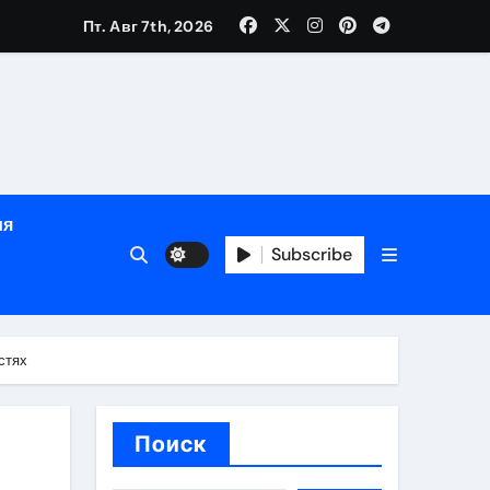
зрасту, росту и полу
Пт. Авг 7th, 2026
определённости
ия
Subscribe
стях
веты по планированию поездки
Поиск