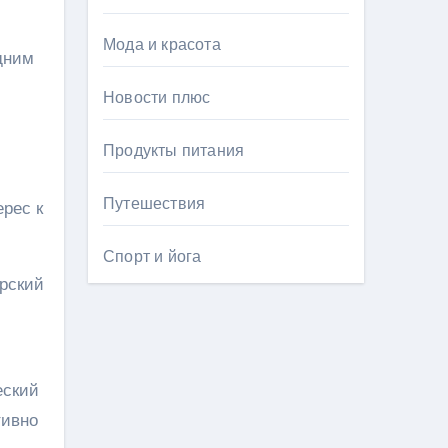
Мода и красота
дним
Новости плюс
Продукты питания
Путешествия
рес к
Спорт и йога
ерский
еский
тивно