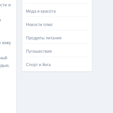
сти и
Мода и красота
о
Новости плюс
Продукты питания
ю кожу
Путешествия
тный
Спорт и йога
удью.