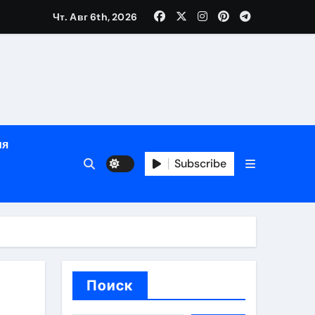
зрасту, росту и полу
Чт. Авг 6th, 2026
определённости
ия
Subscribe
веты по планированию поездки
Поиск