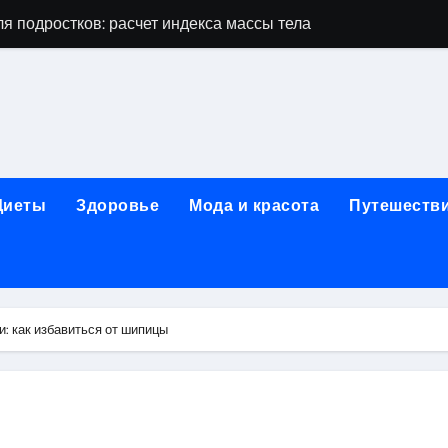
я подростков: расчет индекса массы тела и ориентиры по во
дростков по возрасту, росту и полу
 виды процедур и показания к лечению
луг и методы диагностики и лечения
 внимания: неопределённость устойчивости в условиях не
Диеты
Здоровье
Мода и красота
Путешеств
зания, методики и сроки восстановления
ах региона: современные подходы, показания и риски
ании: основные этапы в медицинском учреждении
и: как избавиться от шипицы
метологии в салонах красоты
й и сибирским городом: варианты маршрутов, тарифы и со