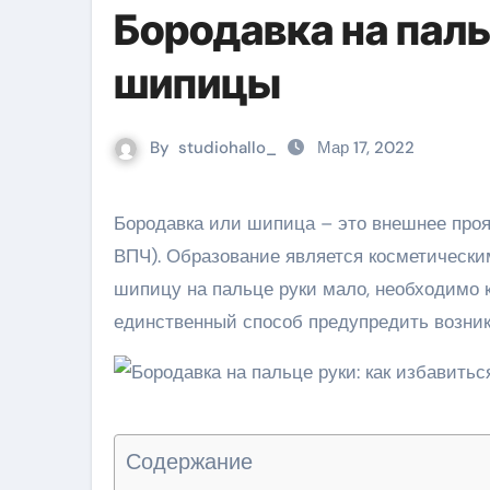
Бородавка на паль
шипицы
By
studiohallo_
Мар 17, 2022
Бородавка или шипица – это внешнее проявление вируса папилломы человека (определенные типы
ВПЧ). Образование является косметически
шипицу на пальце руки мало, необходимо 
единственный способ предупредить возник
Содержание