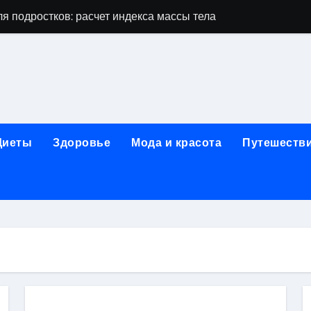
я подростков: расчет индекса массы тела и ориентиры по во
дростков по возрасту, росту и полу
 виды процедур и показания к лечению
луг и методы диагностики и лечения
 внимания: неопределённость устойчивости в условиях не
Диеты
Здоровье
Мода и красота
Путешеств
зания, методики и сроки восстановления
ах региона: современные подходы, показания и риски
ании: основные этапы в медицинском учреждении
метологии в салонах красоты
й и сибирским городом: варианты маршрутов, тарифы и со