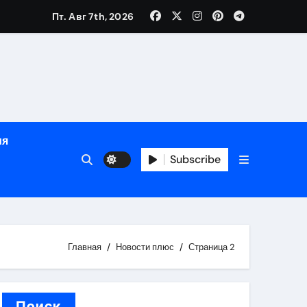
зрасту, росту и полу
Пт. Авг 7th, 2026
определённости
ия
Subscribe
Главная
Новости плюс
Страница 2
веты по планированию поездки
Поиск