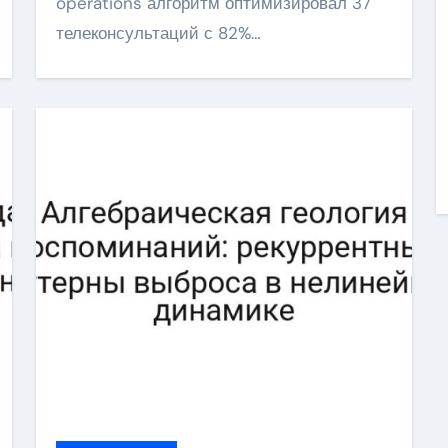
operations алгоритм оптимизировал 37
телеконсультаций с 82%…