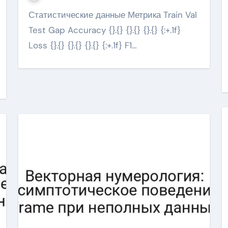
Статистические данные Метрика Train Val
Test Gap Accuracy {}.{} {}.{} {}.{} {:+.1f}
Loss {}.{} {}.{} {}.{} {:+.1f} F1…