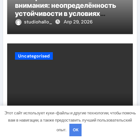
внимания: неопределённость
устойчивости в условиях
неопределённости
studiohallo_
Апр 29, 2026
Uncategorised
Этот сайт использует куки-файлы и другие технологии, чтобы помочь
Олеся Фаттахова — биография,
вам в навигации, а также предоставить лучший пользовательский
национальность, личная жизнь,
опыт.
OK
муж, дети, фото!