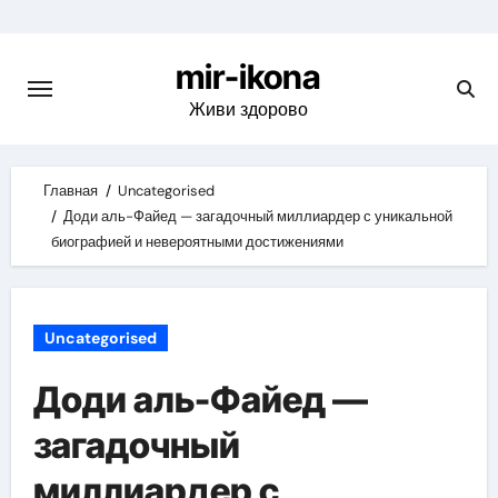
Skip
to
mir-ikona
content
Живи здорово
Главная
Uncategorised
Доди аль-Файед — загадочный миллиардер с уникальной
биографией и невероятными достижениями
Uncategorised
Доди аль-Файед —
загадочный
миллиардер с