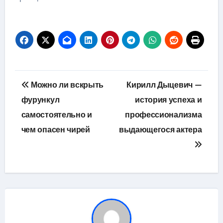
Навигация
Можно ли вскрыть
Кирилл Дыцевич —
по
фурункул
история успеха и
самостоятельно и
профессионализма
записям
чем опасен чирей
выдающегося актера