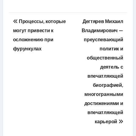
Навигация
Процессы, которые
Дегтярев Михаил
по
могут привести к
Владимирович —
осложнению при
преуспевающий
записям
фурункулах
политик и
общественный
деятель с
впечатляющей
биографией,
многогранными
достижениями и
впечатляющей
карьерой