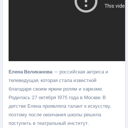
Елена Великанова
— российская актриса и
телеведущая, которая стала известной
благодаря своим ярким ролям и харизме.
Родилась 27 октября 1975 года в Москве. В
детстве Елена проявляла талант к искусству,
поэтому после окончания школы решила
поступить в театральный институт.