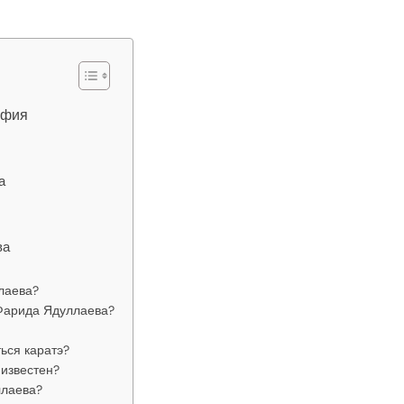
афия
а
ва
лаева?
 Фарида Ядуллаева?
ься каратэ?
известен?
ллаева?