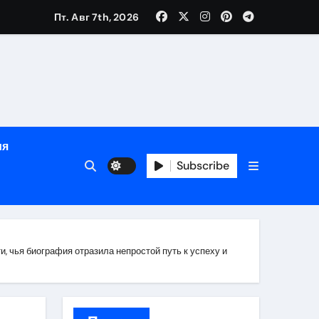
зрасту, росту и полу
Пт. Авг 7th, 2026
определённости
ия
Subscribe
 чья биография отразила непростой путь к успеху и
веты по планированию поездки