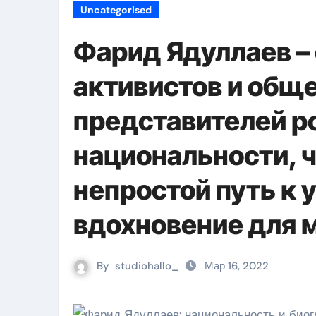
Uncategorised
Фарид Ядуллаев –
активистов и общ
представителей р
национальности, 
непростой путь к 
вдохновение для 
By
studiohallo_
Мар 16, 2022