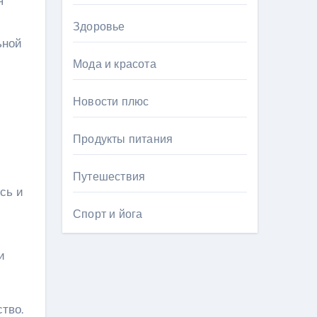
я
Здоровье
ьной
Мода и красота
Новости плюс
Продукты питания
Путешествия
сь и
Спорт и йога
и
тво.