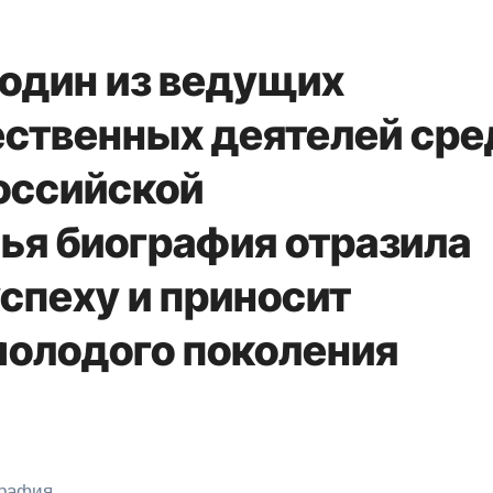
 один из ведущих
ественных деятелей сре
оссийской
чья биография отразила
успеху и приносит
молодого поколения