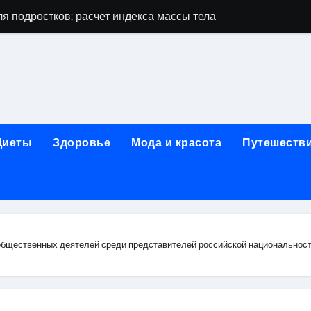
я подростков: расчет индекса массы тела и ориентиры по во
дростков по возрасту, росту и полу
 виды процедур и показания к лечению
луг и методы диагностики и лечения
 внимания: неопределённость устойчивости в условиях не
Диеты
Здоровье
Мода и красота
Путешеств
зания, методики и сроки восстановления
ах региона: современные подходы, показания и риски
ании: основные этапы в медицинском учреждении
метологии в салонах красоты
бщественных деятелей среди представителей российской национальности,
й и сибирским городом: варианты маршрутов, тарифы и со