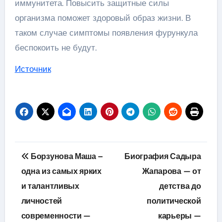
иммунитета. Повысить защитные силы
организма поможет здоровый образ жизни. В
таком случае симптомы появления фурункула
беспокоить не будут.
Источник
Навигация
Борзунова Маша –
Биография Садыра
по
одна из самых ярких
Жапарова — от
и талантливых
детства до
записям
личностей
политической
современности —
карьеры —