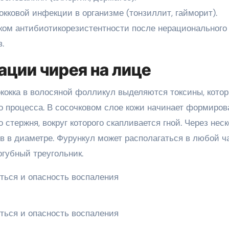
кковой инфекции в организме (тонзиллит, гайморит).
ом антибиотикорезистентности после нерационального
.
ации чирея на лице
кокка в волосяной фолликул выделяются токсины, кото
 процесса. В сосочковом слое кожи начинает формиров
стержня, вокруг которого скапливается гной. Через нес
ов в диаметре. Фурункул может располагаться в любой ч
огубный треугольник.