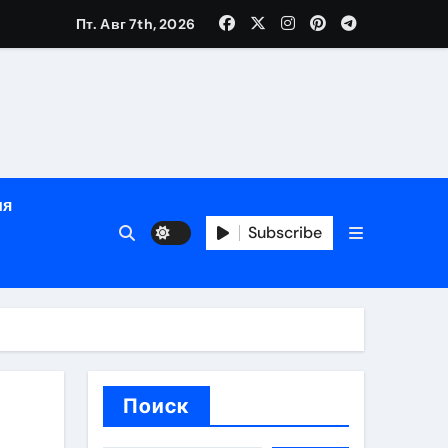
Пт. Авг 7th, 2026
определённости
ия
Subscribe
веты по планированию поездки
Поиск