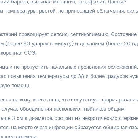
ский барьер, вызывая менингит, энцефалит. Данные
 температуры, рвотой, не приносящей облегчения, сил
актерий провоцирует сепсис, септикопиемию. Состояние
 (более 80 ударов в минуту) и дыханием (более 20 в
ускоренная СОЭ.
ица и не пропустить начальные проявления осложнений.
ого повышения температуры до 38 и более градусов ну
орую помощь.
есса на кожу всего лица, что сопутствует формировани
 случае объединения нескольких гнойников общим
ьше 3 см в диаметре, состоит из некротических стержне
ется, на месте очага инфекции образуется обширная язв
льшее времени.