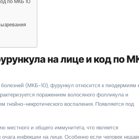
од по МКБ 10
 вызревания
рункула на лице и код по М
болезней (МКБ-10), фурункул относится к пиодермиям 
арактеризуется поражением волосяного фолликула и
ем гнойно-некротического воспаления. Появляется под
ю местного и общего иммунитета, что является
 очага инфекции на лице. Особенно если человек недав