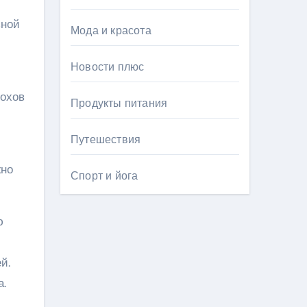
ьной
Мода и красота
Новости плюс
дохов
Продукты питания
Путешествия
жно
Спорт и йога
ю
й.
а.