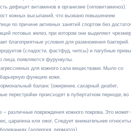
сть дефицит витаминов в организме (гиповитаминоз).
рост кожных высыпаний, что вызвано повышением
 лице по причине активных занятий спортом без достато
кций потовых желез, при котором они выделяют чрезме
здает благоприятные условия для размножения бактерий.
родуктов (сладости, фастфуд, чипсы) и пагубные прив
 лица, появляются фурункулы.
 агрессивных для кожного сала веществами. Мыло со
барьерную функцию кожи.
ормональный баланс (ожирение, сахарный диабет,
ые перестройки происходят в пубертатном периоде, во
 – различные повреждения кожного покрова. Это может
чес, царапина или ожог. Следует внимательнее относить
болеваниях (аллергия, дерматоз).