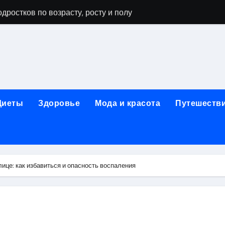
дростков по возрасту, росту и полу
 виды процедур и показания к лечению
луг и методы диагностики и лечения
 внимания: неопределённость устойчивости в условиях не
зания, методики и сроки восстановления
Диеты
Здоровье
Мода и красота
Путешеств
ах региона: современные подходы, показания и риски
ании: основные этапы в медицинском учреждении
метологии в салонах красоты
лице: как избавиться и опасность воспаления
й и сибирским городом: варианты маршрутов, тарифы и со