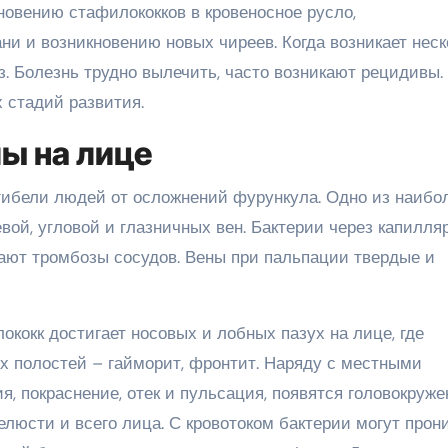
новению стафилококков в кровеносное русло,
и и возникновению новых чиреев. Когда возникает неск
з. Болезнь трудно вылечить, часто возникают рецидивы.
 стадий развития.
ы на лице
гибели людей от осложнений фурункула. Одно из наибо
ой, угловой и глазничных вен. Бактерии через капилля
вают тромбозы сосудов. Вены при пальпации твердые и
кокк достигает носовых и лобных пазух на лице, где
х полостей – гайморит, фронтит. Наряду с местными
, покраснение, отек и пульсация, появятся головокруже
елюсти и всего лица. С кровотоком бактерии могут прон