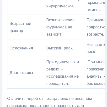
гормональ
хирургическое.
гигиена.
Возникновение
Преимущес
Возрастной
фурункула не
подростко
фактор
зависит.
возрасте.
Незначите
Осложнения
Высокий риск.
риск.
При одиночных и
При множ
редких –
поражении
Диагностика
исследования не
анализы кр
проводятся.
бакпосевы.
Отличить чирей от прыща легко по внешним
признакам, представляют опасность для