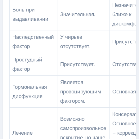
Незначите
Боль при
Значительная.
ближе к
выдавливании
дискомфор
Наследственный
У чирьев
Присутству
фактор
отсутствует.
Простудный
Присутствует.
Отсутствуе
фактор
Является
Гормональная
провоцирующим
Основная 
дисфункция
фактором.
Консерват
Возможно
Основное 
самопроизвольное
Лечение
– коррекц
вскрытие, но чаще