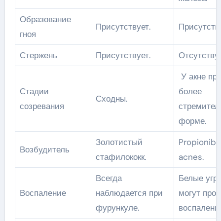
Образование
Присутствует.
Присутству
гноя
Стержень
Присутствует.
Отсутствуе
У акне про
Стадии
более
Сходны.
созревания
стремител
форме.
Золотистый
Propionib
Возбудитель
стафилококк.
acnes.
Всегда
Белые угри
Воспаление
наблюдается при
могут прот
фурункуле.
воспалени