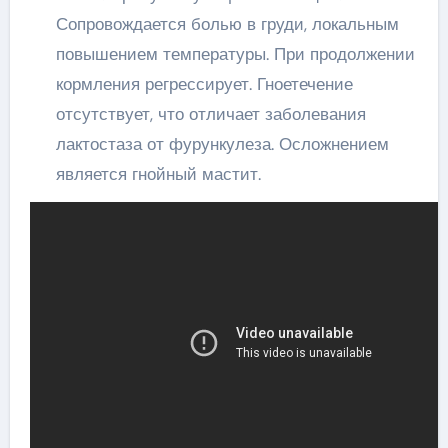
Сопровождается болью в груди, локальным
повышением температуры. При продолжении
кормления регрессирует. Гноетечение
отсутствует, что отличает заболевания
лактостаза от фурункулеза. Осложнением
является гнойный мастит.