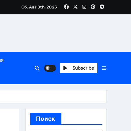
Сб. Авг 8th, 2026
определённости
ия
Subscribe
веты по планированию поездки
Поиск