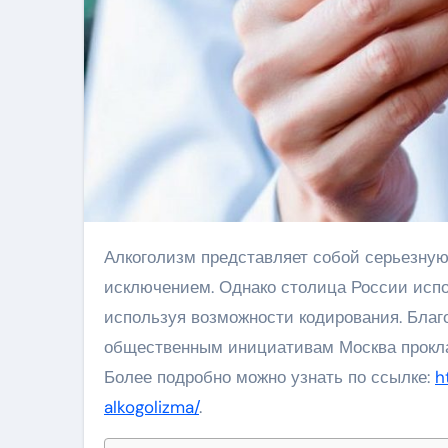
Алкоголизм представляет собой серьезную проблему для общества во всем мире, и Москва не является
исключением. Однако столица России испо
используя возможности кодирования. Бла
общественным инициативам Москва прокла
Более подробно можно узнать по ссылке:
h
alkogolizma/
.