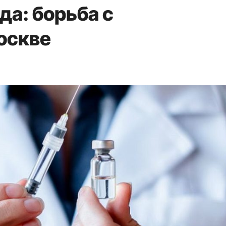
да: борьба с
оскве