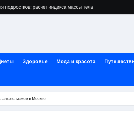
дростков по возрасту, росту и полу
 виды процедур и показания к лечению
луг и методы диагностики и лечения
 внимания: неопределённость устойчивости в условиях не
зания, методики и сроки восстановления
Диеты
Здоровье
Мода и красота
Путешеств
ах региона: современные подходы, показания и риски
ании: основные этапы в медицинском учреждении
метологии в салонах красоты
 с алкоголизмом в Москве
й и сибирским городом: варианты маршрутов, тарифы и со