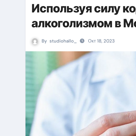
Используя силу ко
алкоголизмом в М
By
studiohallo_
Окт 18, 2023