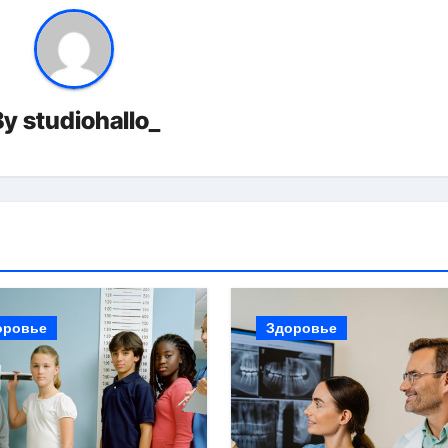
By
studiohallo_
оровье
Здоровье