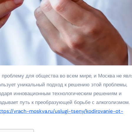
льзует уникальный подход к решению этой проблемы,
годаря инновационным технологическим решениям и
дывает путь к преобразующей борьбе с алкоголизмом.
ttps://vrach-moskva.ru/uslugi-tseny/kodirovanie-ot-