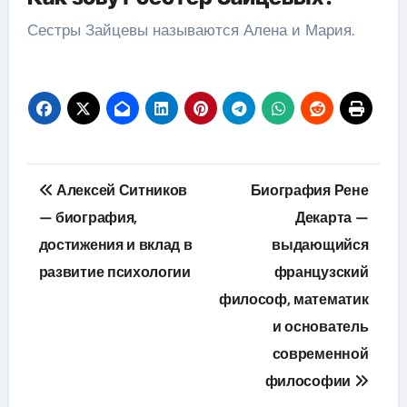
Сестры Зайцевы называются Алена и Мария.
Навигация
Алексей Ситников
Биография Рене
по
— биография,
Декарта —
достижения и вклад в
выдающийся
записям
развитие психологии
французский
философ, математик
и основатель
современной
философии