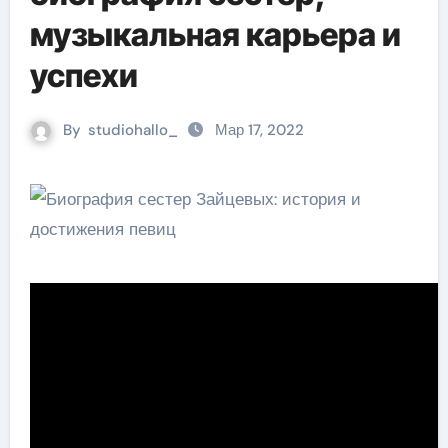
музыкальная карьера и
успехи
By
studiohallo_
Мар 17, 2022