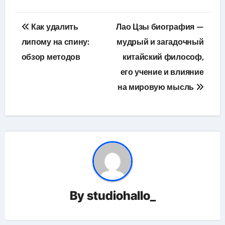
Навигация
Как удалить
Лао Цзы биография —
по
липому на спину:
мудрый и загадочный
обзор методов
китайский философ,
записям
его учение и влияние
на мировую мысль
By
studiohallo_