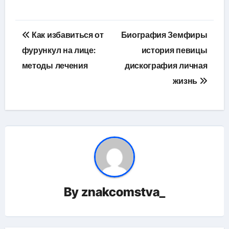
Навигация
Как избавиться от
Биография Земфиры
по
фурункул на лице:
история певицы
методы лечения
дискография личная
записям
жизнь
By
znakcomstva_