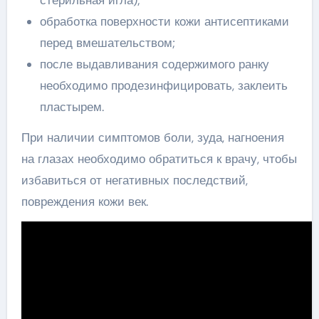
обработка поверхности кожи антисептиками
перед вмешательством;
после выдавливания содержимого ранку
необходимо продезинфицировать, заклеить
пластырем.
При наличии симптомов боли, зуда, нагноения
на глазах необходимо обратиться к врачу, чтобы
избавиться от негативных последствий,
повреждения кожи век.