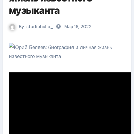
музыканта
By
studiohallo_
Мар 16, 2022