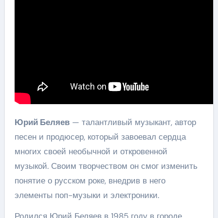
Юрий Беляев
— талантливый музыкант, автор
песен и продюсер, который завоевал сердца
многих своей необычной и откровенной
музыкой. Своим творчеством он смог изменить
понятие о русском роке, внедрив в него
элементы поп-музыки и электроники.
Родился Юрий Беляев в 1985 году в городе