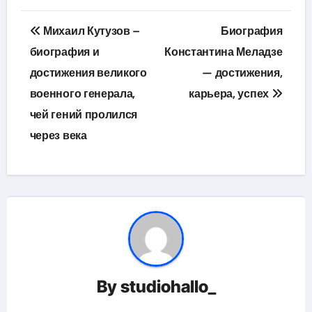
Навигация
Михаил Кутузов –
Биография
по
биография и
Константина Меладзе
достижения великого
— достижения,
записям
военного генерала,
карьера, успех
чей гений пролился
через века
By
studiohallo_