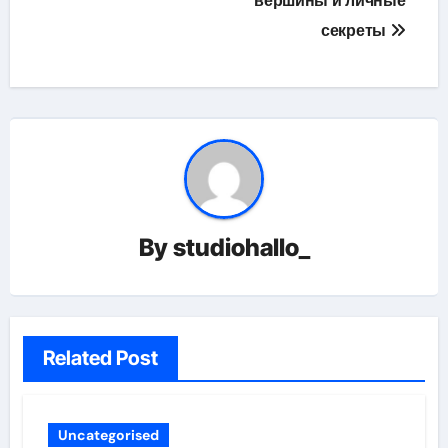
вершины и личные
секреты
By
studiohallo_
Related Post
Uncategorised