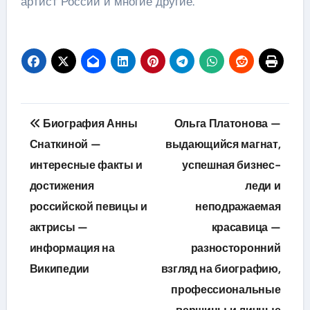
артист России и многие другие.
Навигация
Биография Анны
Ольга Платонова —
по
Снаткиной —
выдающийся магнат,
интересные факты и
успешная бизнес-
записям
достижения
леди и
российской певицы и
неподражаемая
актрисы —
красавица —
информация на
разносторонний
Википедии
взгляд на биографию,
профессиональные