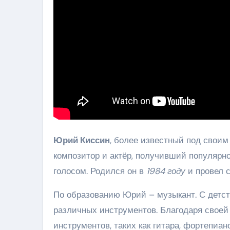
Юрий Киссин
, более известный под свои
композитор и актёр, получивший популяр
голосом. Родился он в
1984 году
и провел с
По образованию Юрий – музыкант. С детст
различных инструментов. Благодаря своей
инструментов, таких как гитара, фортепиан