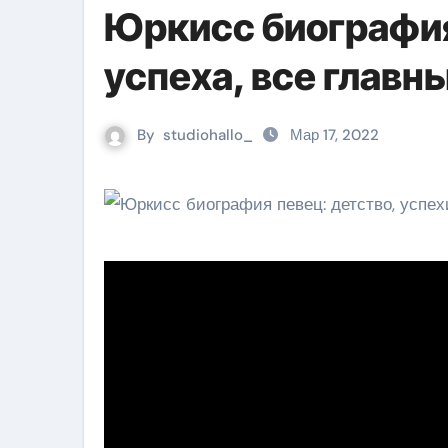
Юркисс биография
успеха, все глав
By
studiohallo_
Мар 17, 2022