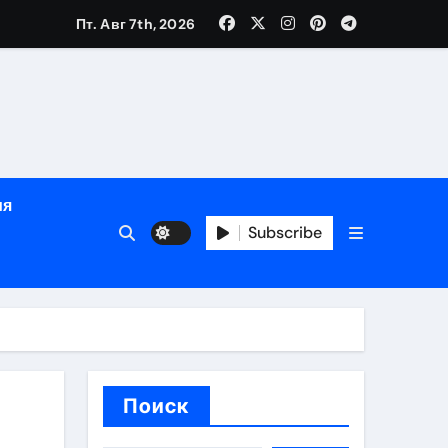
зрасту, росту и полу
Пт. Авг 7th, 2026
определённости
ия
Subscribe
веты по планированию поездки
Поиск