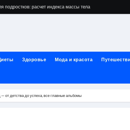
я подростков: расчет индекса массы тела и ориентиры по во
дростков по возрасту, росту и полу
 виды процедур и показания к лечению
луг и методы диагностики и лечения
 внимания: неопределённость устойчивости в условиях не
Диеты
Здоровье
Мода и красота
Путешеств
зания, методики и сроки восстановления
ах региона: современные подходы, показания и риски
ании: основные этапы в медицинском учреждении
— от детства до успеха, все главные альбомы
метологии в салонах красоты
й и сибирским городом: варианты маршрутов, тарифы и со