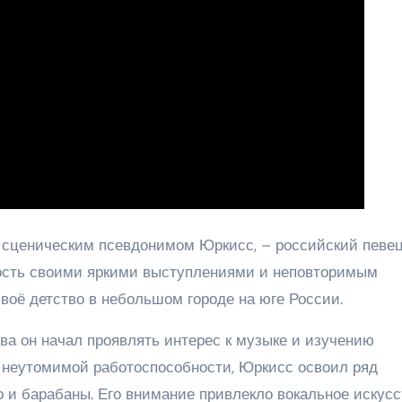
м сценическим псевдонимом Юркисс, – российский певец
ность своими яркими выступлениями и неповторимым
воё детство в небольшом городе на юге России.
ва он начал проявлять интерес к музыке и изучению
 неутомимой работоспособности, Юркисс освоил ряд
о и барабаны. Его внимание привлекло вокальное искусс