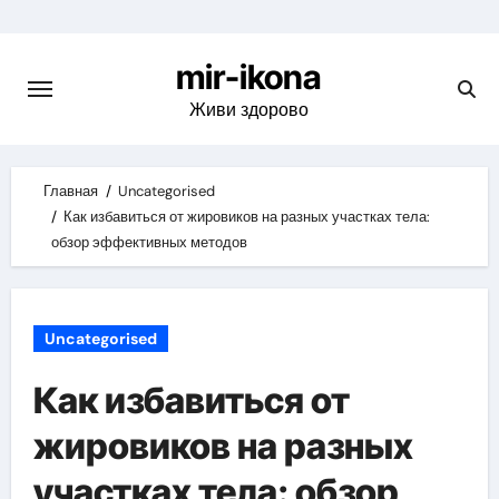
Skip
to
mir-ikona
content
Живи здорово
Главная
Uncategorised
Как избавиться от жировиков на разных участках тела:
обзор эффективных методов
Uncategorised
Как избавиться от
жировиков на разных
участках тела: обзор