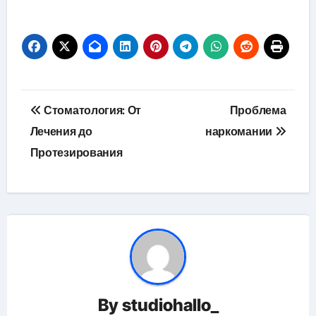
Навигация
Стоматология: От
Проблема
по
Лечения до
наркомании
Протезирования
записям
By
studiohallo_