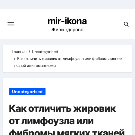
Skip
to
mir-ikona
content
Живи здорово
Главная
Uncategorised
Как отличить жировик от лимфоузла или фибромы мягких
тканей или гемангиомы
Uncategorised
Как отличить жировик
от лимфоузла или
фибромы мягких тканей