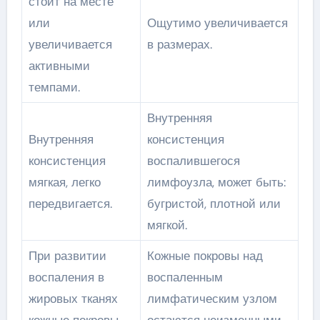
стоит на месте
или
Ощутимо увеличивается
увеличивается
в размерах.
активными
темпами.
Внутренняя
Внутренняя
консистенция
консистенция
воспалившегося
мягкая, легко
лимфоузла, может быть:
передвигается.
бугристой, плотной или
мягкой.
При развитии
Кожные покровы над
воспаления в
воспаленным
жировых тканях
лимфатическим узлом
кожные покровы
остаются неизменными.