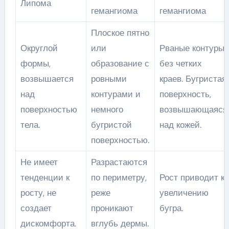
Липома
гемангиома
гемангиома
Плоское пятно
Округлой
или
Рваные контуры
формы,
образование с
без четких
возвышается
ровными
краев. Бугристая
над
контурами и
поверхность,
поверхностью
немного
возвышающаяся
тела.
бугристой
над кожей.
поверхностью.
Не имеет
Разрастаются
тенденции к
по периметру,
Рост приводит к
росту, не
реже
увеличению
создает
проникают
бугра.
дискомфорта.
вглубь дермы.