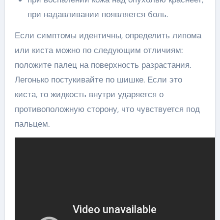
при надавливании появляется боль.
Если симптомы идентичны, определить липома
или киста можно по следующим отличиям:
положите палец на поверхность разрастания.
Легонько постукивайте по шишке. Если это
киста, то жидкость внутри ударяется о
противоположную сторону, что чувствуется под
пальцем.