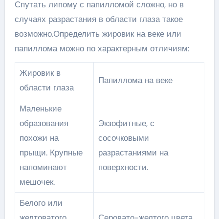
Спутать липому с папилломой сложно, но в
случаях разрастания в области глаза такое
возможно.Определить жировик на веке или
папиллома можно по характерным отличиям:
Жировик в
Папиллома на веке
области глаза
Маленькие
образования
Экзофитные, с
похожи на
сосочковыми
прыщи. Крупные
разрастаниями на
напоминают
поверхности.
мешочек.
Белого или
желтоватого
Серовато-желтого цвета.