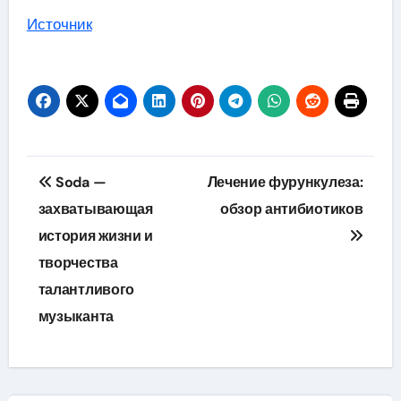
Источник
Навигация
Soda —
Лечение фурункулеза:
по
захватывающая
обзор антибиотиков
история жизни и
записям
творчества
талантливого
музыканта