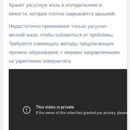
Хранят уксусную мазь в холодильнике в
емкости, которая плотно закрывается крышкой.
Недостаточно применения только уксусно-
яичной мази, чтобы избавиться от проблемы.
Требуется совмещать методы, предлагающие
прижечь образование, с мерами направленными
на укрепление иммунитета.