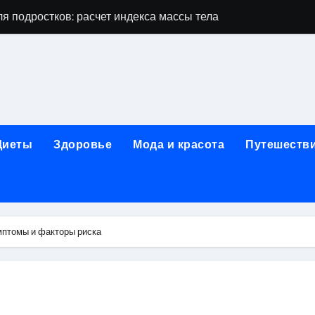
я подростков: расчет индекса массы тела и ориентиры по во
дростков по возрасту, росту и полу
 виды процедур и показания к лечению
луг и методы диагностики и лечения
 внимания: неопределённость устойчивости в условиях не
Диеты
Здоровье
Мода и красота
Путешеств
зания, методики и сроки восстановления
ах региона: современные подходы, показания и риски
ании: основные этапы в медицинском учреждении
имптомы и факторы риска
метологии в салонах красоты
й и сибирским городом: варианты маршрутов, тарифы и со