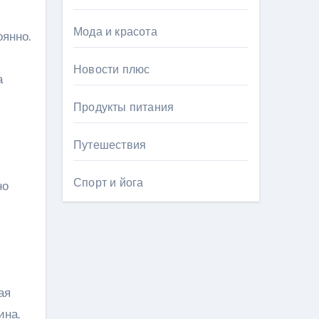
Мода и красота
янно.
Новости плюс
та
Продукты питания
Путешествия
Спорт и йога
но
ая
ина.