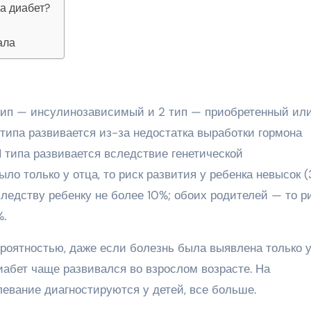
а диабет?
ала
 тип — инсулинозависимый и 2 тип — приобретенный ил
типа развивается из-за недостатка выработки гормона
 типа развивается вследствие генетической
ло только у отца, то риск развития у ребенка невысок (
следству ребенку не более 10%; обоих родителей — то р
%.
ероятностью, даже если болезнь была выявлена только 
иабет чаще развивался во взрослом возрасте. На
левание диагностируются у детей, все больше.