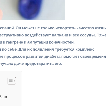
еструктивно воздействует на ткани и все сосуды. Тя
 к гангрене и ампутации конечностей.
 по себе. Для их появления требуется комплекс
е процессов развития диабета помогает своевремен
случаях даже предотвратить его.
бета