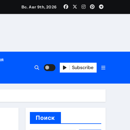
зрасту, росту и полу
Вс. Авг 9th, 2026
определённости
ия
Subscribe
веты по планированию поездки
Поиск