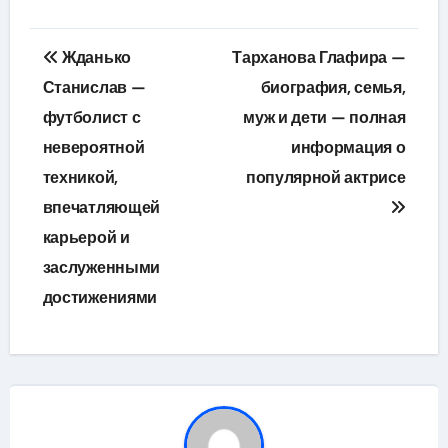
Навигация
Жданько
Тарханова Глафира —
по
Станислав —
биография, семья,
футболист с
муж и дети — полная
записям
невероятной
информация о
техникой,
популярной актрисе
впечатляющей
карьерой и
заслуженными
достижениями