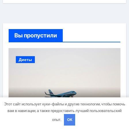
Вы пропустили
Диеты
Этот сайт использует куки-файлы и другие технологии, чтобы помочь
Авиабилеты между столицей
вам в навигации, а также предоставить лучший пользовательский
и сибирским городом:
опыт.
OK
варианты маршрутов, тарифы