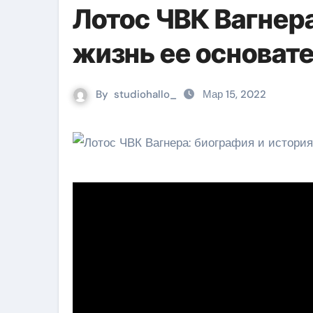
Лотос ЧВК Вагнера
жизнь ее основат
By
studiohallo_
Мар 15, 2022