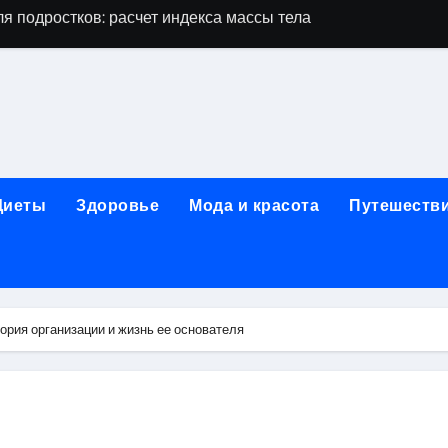
дростков по возрасту, росту и полу
 виды процедур и показания к лечению
луг и методы диагностики и лечения
 внимания: неопределённость устойчивости в условиях не
зания, методики и сроки восстановления
Диеты
Здоровье
Мода и красота
Путешеств
ах региона: современные подходы, показания и риски
ании: основные этапы в медицинском учреждении
метологии в салонах красоты
ория организации и жизнь ее основателя
й и сибирским городом: варианты маршрутов, тарифы и со