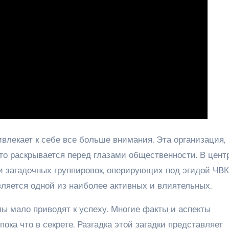
влекает к себе все больше внимания. Эта организация,
то раскрывается перед глазами общественности. В цент
и загадочных группировок, оперирующих под эгидой ЧВК
вляется одной из наиболее активных и влиятельных.
пы мало приводят к успеху. Многие факты и аспекты
ока что в секрете. Разгадка этой загадки представляет