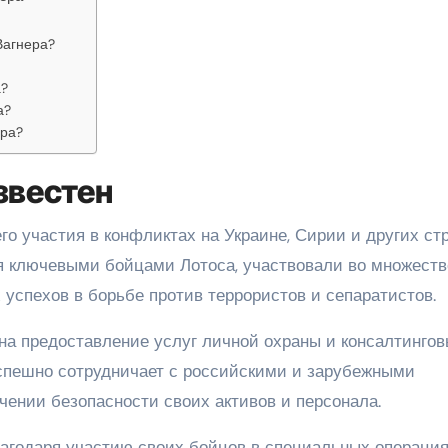
Вагнера?
а?
а?
ера?
известен
го участия в конфликтах на Украине, Сирии и других стр
я ключевыми бойцами Лотоса, участвовали во множеств
успехов в борьбе против террористов и сепаратистов.
 на предоставление услуг личной охраны и консалтинго
успешно сотрудничает с российскими и зарубежными
чении безопасности своих активов и персонала.
агодаря участию своих бойцов в специальных операция