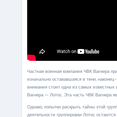
Частная военная компания ЧВК Вагнера при
изначально остававшаяся в тени, наконец-
внимания стоит одна из самых известных 
Вагнера — Лотос. Эта часть ЧВК Вагнера я
Однако, попытки раскрыть тайны этой груп
деятельности группировки Лотос остаются п