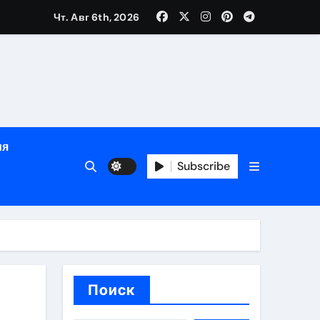
Чт. Авг 6th, 2026
определённости
ия
Subscribe
веты по планированию поездки
Поиск