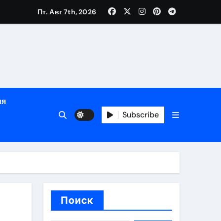
зрасту, росту и полу
Пт. Авг 7th, 2026
определённости
ия
Subscribe
веты по планированию поездки
Поиск