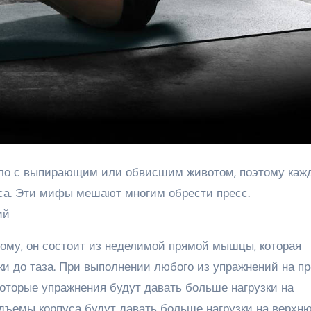
ело с выпирающим или обвисшим животом, поэтому каж
сса. Эти мифы мешают многим обрести пресс.
ий
гому, он состоит из неделимой прямой мышцы, которая
ки до таза. При выполнении любого из упражнений на п
которые упражнения будут давать больше нагрузки на
дъемы корпуса будут давать больше нагрузки на верхн