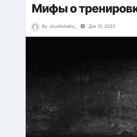
Мифы о тренировк
By
studiohallo_
Дек 10, 2022