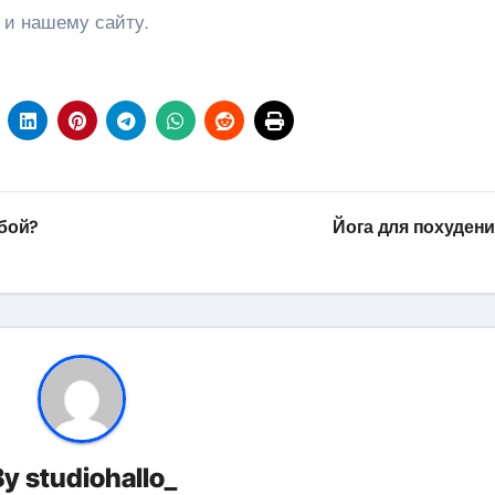
 и нашему сайту.
бой?
Йога для похуден
By
studiohallo_