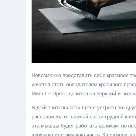
Невозможно представить себе красивое т
хочется стать обладателем красивого пре
Миф 1 – Пресс делится на верхний и нижн
В действительности пресс устроен по-дру
расположена от нижней части грудной клет
эта мышцы будет работать целиком, но не
верхнюю или нижнюю часть. К примеру, по